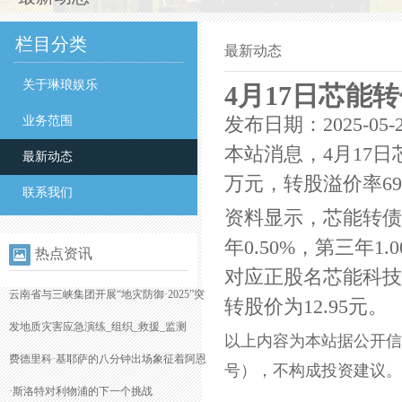
栏目分类
最新动态
关于琳琅娱乐
4月17日芯能转
业务范围
发布日期：2025-05-
本站消息，4月17日芯能
最新动态
万元，转股溢价率69.
联系我们
资料显示，芯能转债信
年0.50%，第三年1.
热点资讯
对应正股名芯能科技，
云南省与三峡集团开展“地灾防御·2025”突
转股价为12.95元。
发地质灾害应急演练_组织_救援_监测
以上内容为本站据公开信息整理
费德里科·基耶萨的八分钟出场象征着阿恩
号），不构成投资建议。
·斯洛特对利物浦的下一个挑战